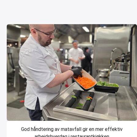
God håndtering av matavfall gir en mer effektiv
arbeidshverdag i restaurantkjøkken