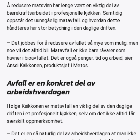
er for transportkasser
Å redusere matsvinn har lenge vært en viktig del av
bærekraftsarbeidet i profesjonelle kjøkken. Samtidig
evogner
oppstår det uunngåelig matavfall, og hvordan dette
erivogner
håndteres har stor betydning i den daglige driften.
– Det jobbes for å redusere avfallet så mye som mulig, men
noe vil det alltid bli. Matavfall er ikke bare råvarer som
havner i bioavfallet. Det er også penger, tid og arbeid, sier
Anssi Kaikkonen, produktsjef i Metos.
Avfall er en konkret del av
arbeidshverdagen
Ifølge Kaikkonen er matavfall en viktig del av den daglige
driften i et profesjonelt kjøkken, selv om det ikke alltid får
særskilt oppmerksomhet.
– Det er en så naturlig del av arbeidshverdagen at man ikke