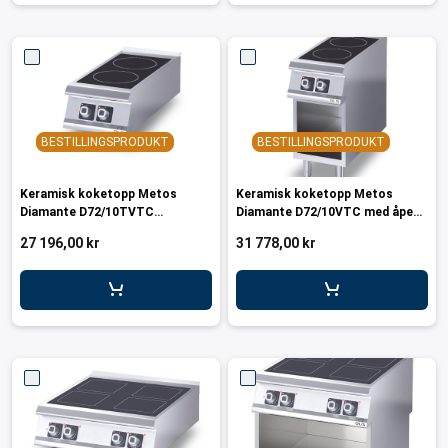
BESTILLINGSPRODUKT
BESTILLINGSPRODUKT
Keramisk koketopp Metos
Keramisk koketopp Metos
Diamante D72/10TVTC
Diamante D72/10VTC med åpent
bordmodell 230V/3NPE/50Hz
stativ230V/3NPE/50Hz
27 196,00 kr
31 778,00 kr