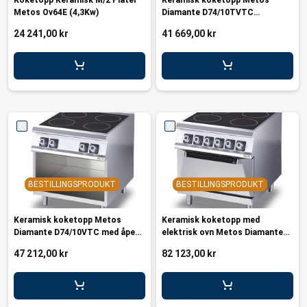
Koketopp Keramisk M/2 Plater
Keramisk koketopp Metos
Metos Ov64E (4,3Kw)
Diamante D74/10TVTC
bordmodell, 230V/3NPE/50Hz
24 241,00 kr
41 669,00 kr
BESTILLINGSPRODUKT
BESTILLINGSPRODUKT
Keramisk koketopp Metos
Keramisk koketopp med
Diamante D74/10VTC med åpent
elektrisk ovn Metos Diamante
stativ 230V/3NPE/50Hz
D74/10VTCE 230V/3NPE/50Hz
47 212,00 kr
82 123,00 kr