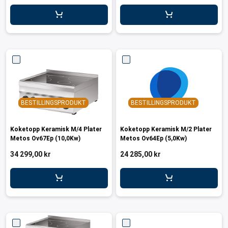
er for transportkasser
evogner
erivogner
BESTILLINGSPRODUKT
BESTILLINGSPRODUKT
Koketopp Keramisk M/4 Plater
Koketopp Keramisk M/2 Plater
Metos Ov67Ep (10,0Kw)
Metos Ov64Ep (5,0Kw)
34 299,00 kr
24 285,00 kr