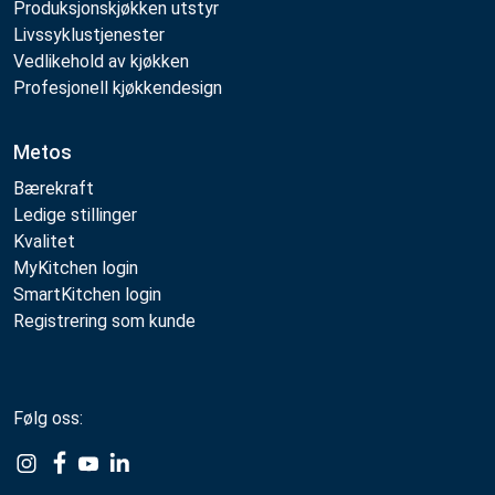
Produksjonskjøkken utstyr
Livssyklustjenester
Vedlikehold av kjøkken
Profesjonell kjøkkendesign
Metos
Bærekraft
Ledige stillinger
Kvalitet
MyKitchen login
SmartKitchen login
Registrering som kunde
Følg oss:
Example
Example
Example
Example
Link
Link
Link
Link