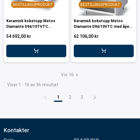
BESTILLINGSPRODUKT
BESTILLINGSPRODUKT
Keramisk koketopp Metos
Keramisk koketopp Metos
Diamante D94/10TVTC
Diamante D94/10VTC med åpent
bordmodell, 230V/3NPE/50Hz
stativ 230V/3NPE/50Hz
54 692,00 kr
62 106,00 kr
Vis 16
Viser 1 - 16 av 36 resultat.
1
2
3
Side
Side
Side
Kontakter