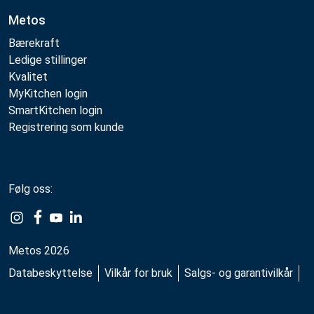
Metos
Bærekraft
Ledige stillinger
Kvalitet
MyKitchen login
SmartKitchen login
Registrering som kunde
Følg oss:
Example
Example
Example
Example
Link
Link
Link
Link
Metos 2026
Databeskyttelse
Vilkår for bruk
Salgs- og garantivilkår