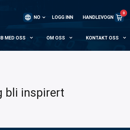
0
NO
LOGG INN
HANDLEVOGN
BB MED OSS
OM OSS
KONTAKT OSS
bli inspirert