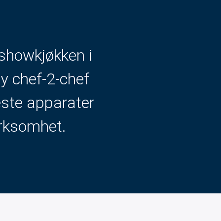
showkjøkken i
by chef-2-chef
este apparater
virksomhet.