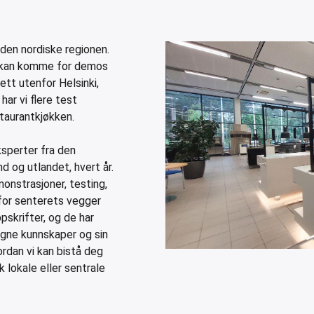
 den nordiske regionen.
du kan komme for demos
ett utenfor Helsinki,
 har vi flere test
staurantkjøkken.
sperter fra den
d og utlandet, hvert år.
monstrasjoner, testing,
for senterets vegger
pskrifter, og de har
 egne kunnskaper og sin
ordan vi kan bistå deg
k lokale eller sentrale