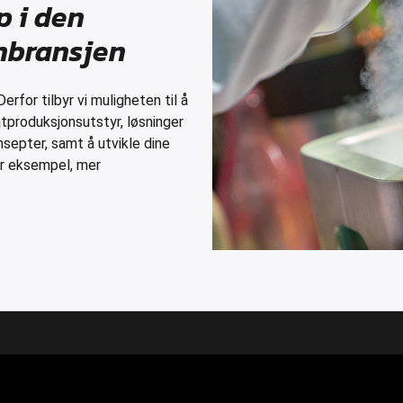
p i den
enbransjen
erfor tilbyr vi muligheten til å
tproduksjonsutstyr, løsninger
nsepter, samt å utvikle dine
for eksempel, mer