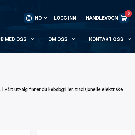
0
NO
LOGG INN
HANDLEVOGN
BB MED OSS
OM OSS
KONTAKT OSS
 I vårt utvalg finner du kebabgriller, tradisjonelle elektriske