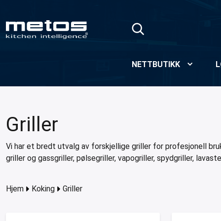
Skip to Main Content
NETTBUTIKK
L
Griller
Vi har et bredt utvalg av forskjellige griller for profesjonell bru
griller og gassgriller, pølsegriller, vapogriller, spydgriller, lavastei
Hjem
Koking
Griller