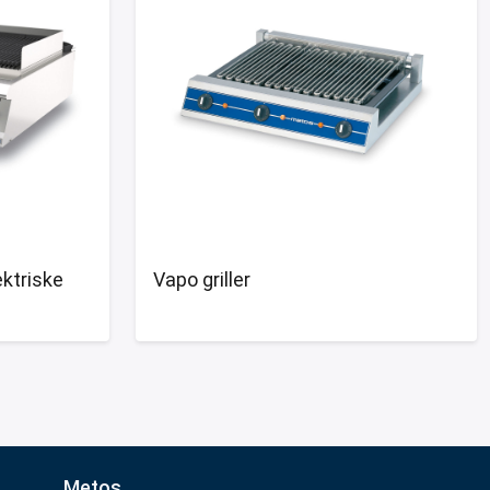
ektriske
Vapo griller
Metos