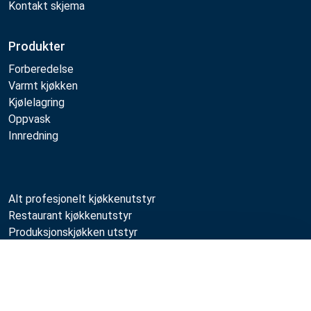
Kontakt skjema
Produkter
Forberedelse
Varmt kjøkken
Kjølelagring
Oppvask
Innredning
Alt profesjonelt kjøkkenutstyr
Restaurant kjøkkenutstyr
Produksjonskjøkken utstyr
Livssyklustjenester
Sammenlign
Vedlikehold av kjøkken
Profesjonell kjøkkendesign