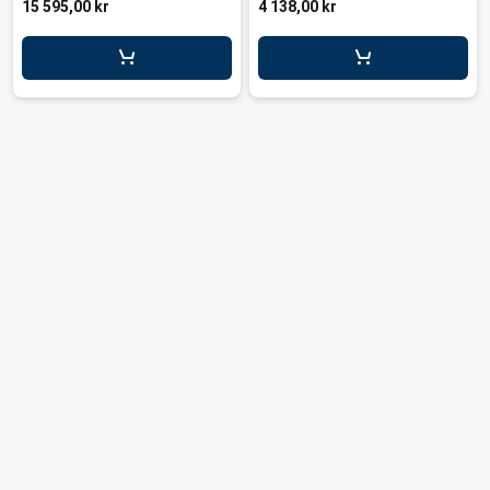
15 595,00 kr
4 138,00 kr
er for transportkasser
evogner
erivogner