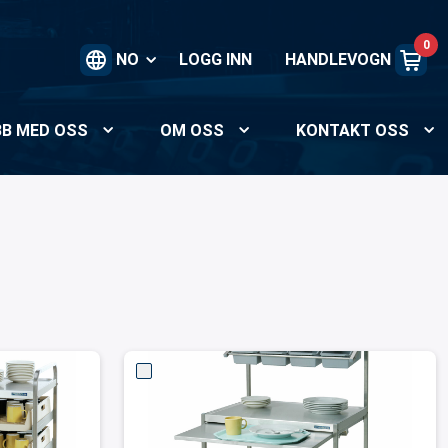
0
NO
LOGG INN
HANDLEVOGN
BB MED OSS
OM OSS
KONTAKT OSS