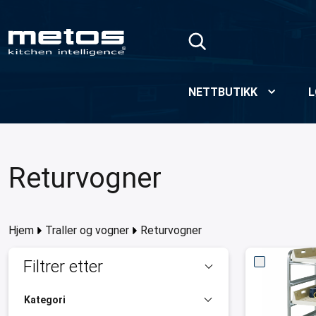
Skip to Main Content
NETTBUTIKK
L
Returvogner
Hjem
Traller og vogner
Returvogner
Filtrer etter
Kategori