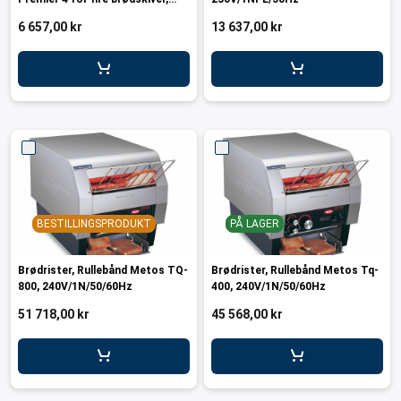
er for transportkasser
240V/1PE/50/60Hz
6 657,00 kr
13 637,00 kr
evogner
erivogner
BESTILLINGSPRODUKT
PÅ LAGER
Brødrister, Rullebånd Metos TQ-
Brødrister, Rullebånd Metos Tq-
800, 240V/1N/50/60Hz
400, 240V/1N/50/60Hz
51 718,00 kr
45 568,00 kr