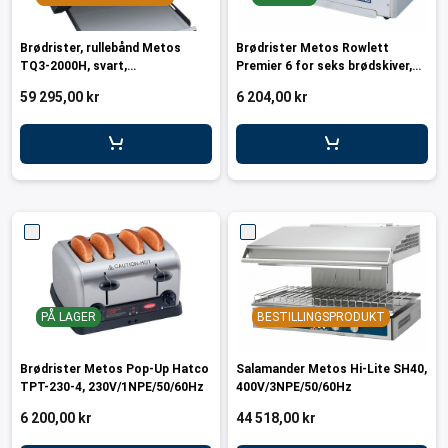
Brødrister, rullebånd Metos
Brødrister Metos Rowlett
TQ3-2000H, svart,
Premier 6 for seks brødskiver,
230V/1NPE/50/60Hz
240V/1N/50Hz
59 295,00 kr
6 204,00 kr
PÅ LAGER
BESTILLINGSPRODUKT
Brødrister Metos Pop-Up Hatco
Salamander Metos Hi-Lite SH40,
TPT-230-4, 230V/1NPE/50/60Hz
400V/3NPE/50/60Hz
6 200,00 kr
44 518,00 kr