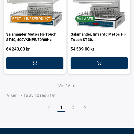
BESTILLINGSPRODUKT
PÅ LAGER
Salamander Metos Hi-Touch
Salamander, Infrarød Metos Hi-
ST40, 400V/3NPE/50/60Hz
Touch ST30,
400V/3NPE/50/60Hz
64 240,00 kr
54 539,00 kr
Vis 16
Viser 1 - 16 av 20 resultat.
1
2
Side
Side