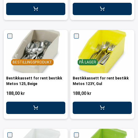
er for transportkasser
evogner
erivogner
BESTILLINGSPRODUKT
PÅ LAGER
Bestikkassett for rent bestikk
Bestikkassett for rent bestikk
Metos 125, Beige
Metos 123Y, Gul
188,00 kr
188,00 kr