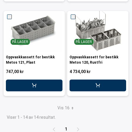
PÅ LAGER
PÅ LAGER
Oppvaskkassett for bestikk
Oppvaskkassett for bestikk
Metos 121, Plast
Metos 120, Rustfri
747,00 kr
4 734,00 kr
Vis 16
Viser 1 - 14 av 14 resultat.
1
Side