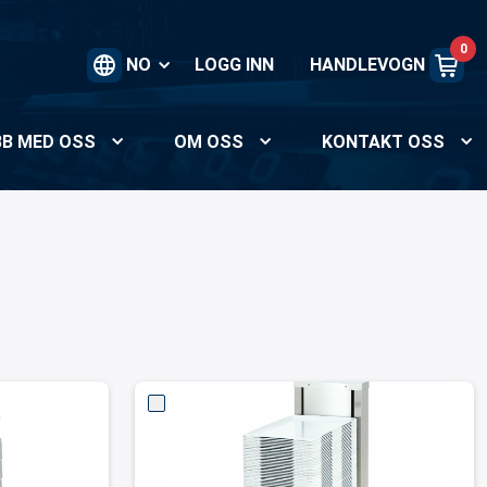
0
NO
LOGG INN
HANDLEVOGN
BB MED OSS
OM OSS
KONTAKT OSS