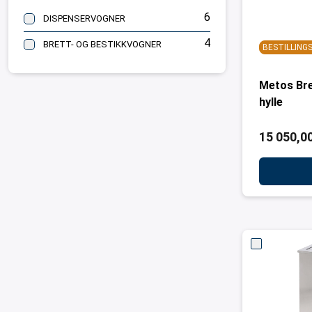
6
DISPENSERVOGNER
4
BRETT- OG BESTIKKVOGNER
BESTILLIN
Metos Br
hylle
15 050,00