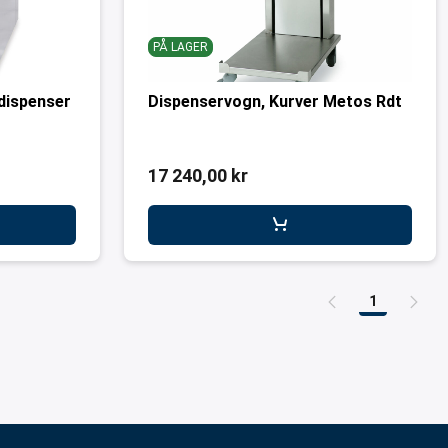
PÅ LAGER
sdispenser
Dispenservogn, Kurver Metos Rdt
17 240,00 kr
1
Side