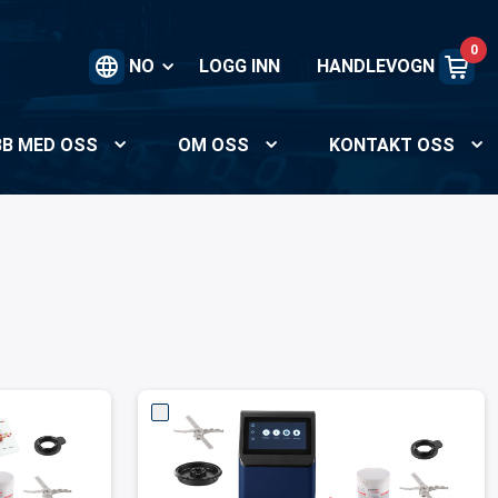
0
NO
LOGG INN
HANDLEVOGN
BB MED OSS
OM OSS
KONTAKT OSS