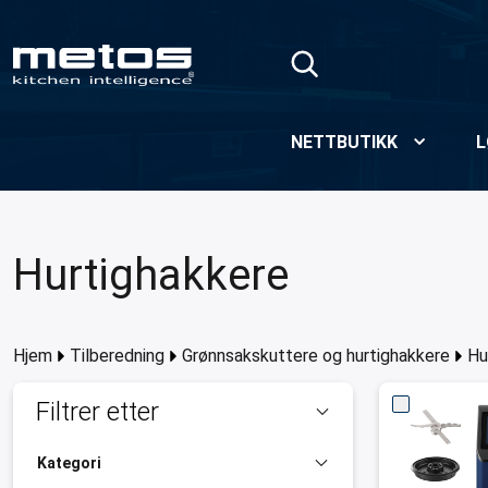
Skip to Main Content
NETTBUTIKK
L
Hurtighakkere
Hjem
Tilberedning
Grønnsakskuttere og hurtighakkere
Hu
Filtrer etter
Kategori