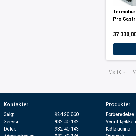
Termohur
Pro Gast
37 030,00
Vis 16
V
Kontakter
Produkter
Salg:
924 28 860
Forberedelse
Service:
982 40 142
Varmt kjøkken
Deler:
982 40 143
Kjølelagring