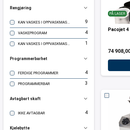
Rengjøring
PÅ LAGER
9
KAN VASKES I OPPVASKMASKIN,HÅNDVASK
Pacojet 4
4
VASKEPROGRAM
1
KAN VASKES I OPPVASKMASKIN
74 908,00
Programmerbarhet
4
FERDIGE PROGRAMMER
3
PROGRAMMERBAR
Avtagbart skaft
4
IKKE AVTAGBAR
Kjelebytte