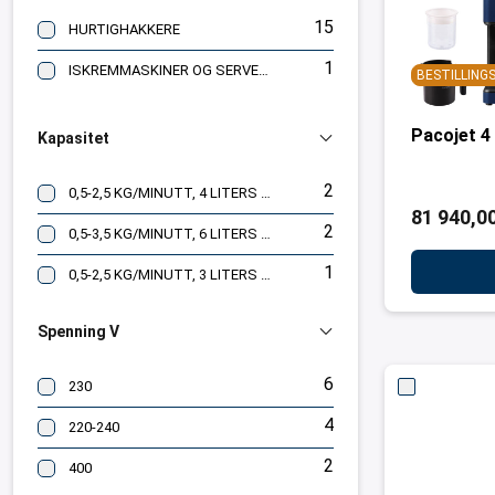
15
HURTIGHAKKERE
1
ISKREMMASKINER OG SERVERING
BESTILLIN
Pacojet 4 
Kapasitet
2
0,5-2,5 KG/MINUTT, 4 LITERS KANNE
81 940,00
2
0,5-3,5 KG/MINUTT, 6 LITERS KANNE
1
0,5-2,5 KG/MINUTT, 3 LITERS KANNE
Spenning V
6
230
4
220-240
2
400