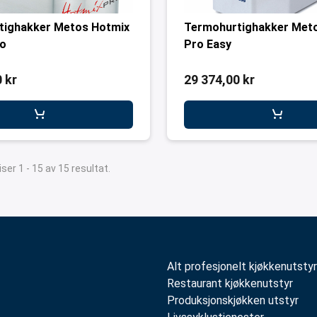
tighakker Metos Hotmix
Termohurtighakker Met
ro
Pro Easy
 kr
29 374,00 kr
iser 1 - 15 av 15 resultat.
Alt profesjonelt kjøkkenutstyr
Restaurant kjøkkenutstyr
Produksjonskjøkken utstyr