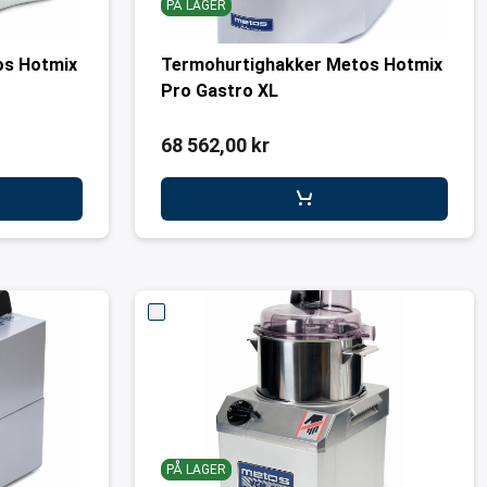
PÅ LAGER
os Hotmix
Termohurtighakker Metos Hotmix
Pro Gastro XL
68 562,00 kr
PÅ LAGER