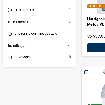
BESTILLIN
1
ELEKTRONISK
Hurtighak
Driftsekvens
Metos VC
1
OPERATING CONTINUOUSLY,PULSE
36 557,00
Installasjon
6
BORDMODELL