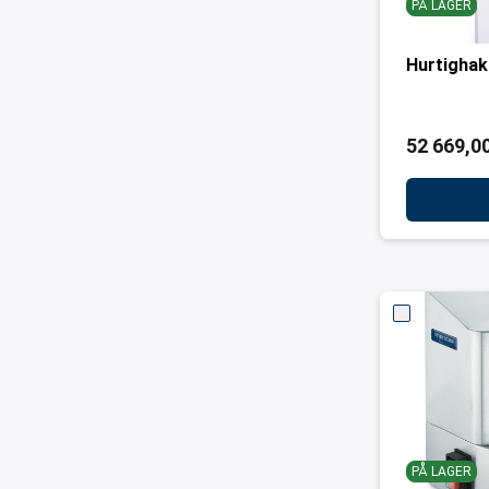
PÅ LAGER
Hurtigha
52 669,00
PÅ LAGER