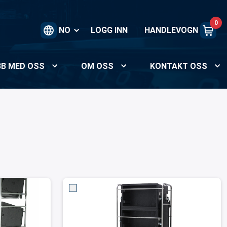
0
NO
LOGG INN
HANDLEVOGN
BB MED OSS
OM OSS
KONTAKT OSS