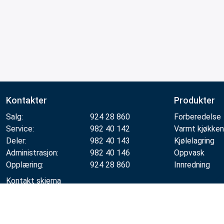
Kontakter
Produkter
Salg:
924 28 860
Forberedelse
Service:
982 40 142
Varmt kjøkken
Deler:
982 40 143
Kjølelagring
Administrasjon:
982 40 146
Oppvask
Opplæring:
924 28 860
Innredning
Kontakt skjema