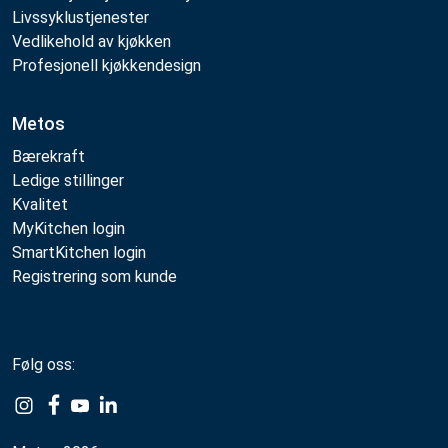
Livssyklustjenester
Vedlikehold av kjøkken
Profesjonell kjøkkendesign
Metos
Bærekraft
Ledige stillinger
Kvalitet
MyKitchen login
SmartKitchen login
Registrering som kunde
Følg oss:
Example
Example
Example
Example
Link
Link
Link
Link