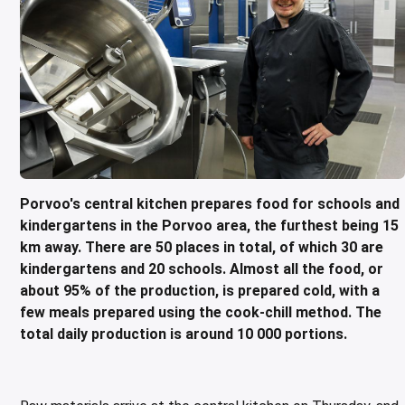
rebrett og huggeblokk
io
ebenker med skuffer
playmonter
ressomaskiner
ebenker med skuffer og dører
askmaskiner for WD hettemaskiner
eringsenheter for vaskerom
allasjonsvegger
kapsvogn for kokegryter
eutstyr og nedkjøling outlet
Kull
Rotisserie g
vfall, matavfallskvern og kompostering
a utstyr og pizza tilbehør
ebenker
ner
ebrønner
askmaskiner for WD tunnelmaskiner
er og forspyledusjer
ttbane
t- og bestikkvogner
ask outlet
Varmholdi
l og restaurantutstyr
zabenk
bar kaffesystem
ifunktionsskåp
doppvaskmaskiner
jøringsaggregat
ifunksjonell vogn
eriutstyr outlet
aktgriller, panini og takker
rale skap
erpapir og termoskanne
ttoppvaskmaskin
- og høytrykksvasker
tformtrall
edning outlet
er
erkendispensere
nvaskemaskin
sengvogner
 outlet produkter
rer
ndispensere
tiwasher
vfallsvogn og avfallsvogner
Porvoo's central kitchen prepares food for schools and
mander og brødrister
eleskinner for brønner og skuffer
rvogn brett
kindergartens in the Porvoo area, the furthest being 15
takoker
elamper og varmelister
urvogner
km away. There are 50 places in total, of which 30 are
kindergartens and 20 schools. Almost all the food, or
himaskiner
erkenvogner
about 95% of the production, is prepared cold, with a
evarmeri
ogner og kryddervogner
few meals prepared using the cook-chill method. The
total daily production is around 10 000 portions.
ulatorer
levogn for salat
cerivogn