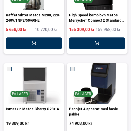
PÅ LAGER
PÅ LAGER
Kaffetrakter Metos M200, 220-
High Speed kombiovn Metos
240V/1NPE/50/60Hz
Merrychef Connex12 Standard
Svart
5 658,00 kr
10 720,00 kr
155 309,00 kr
159 968,00 kr
PÅ LAGER
PÅ LAGER
Ismaskin Metos Cherry C28+ A
Pacojet 4 apparat med basic
pakke
19 809,00 kr
74 908,00 kr