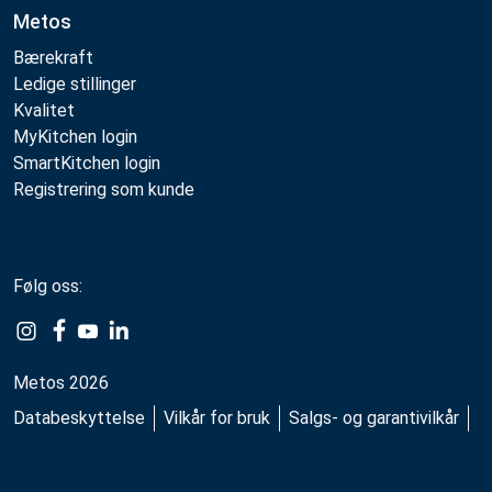
Metos
Bærekraft
Ledige stillinger
Kvalitet
MyKitchen login
SmartKitchen login
Registrering som kunde
Følg oss:
Example
Example
Example
Example
Link
Link
Link
Link
Metos 2026
Databeskyttelse
Vilkår for bruk
Salgs- og garantivilkår