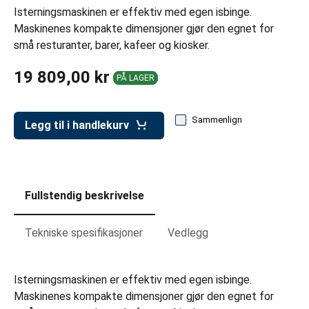
er for transportkasser
Isterningsmaskinen er effektiv med egen isbinge.
Maskinenes kompakte dimensjoner gjør den egnet for
evogner
små resturanter, barer, kafeer og kiosker.
erivogner
19 809,00 kr
PÅ LAGER
Sammenlign
Legg til i handlekurv
Fullstendig beskrivelse
Tekniske spesifikasjoner
Vedlegg
Isterningsmaskinen er effektiv med egen isbinge.
Maskinenes kompakte dimensjoner gjør den egnet for