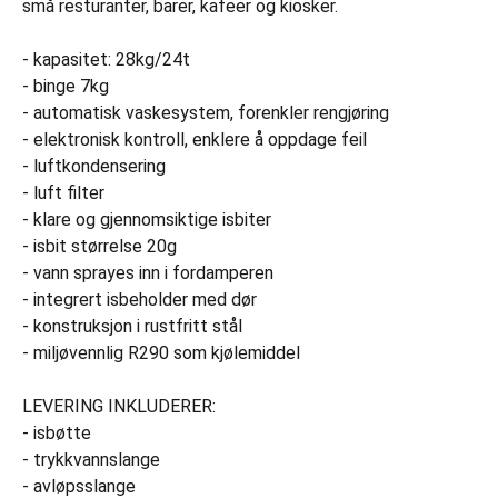
små resturanter, barer, kafeer og kiosker.
- kapasitet: 28kg/24t
- binge 7kg
- automatisk vaskesystem, forenkler rengjøring
- elektronisk kontroll, enklere å oppdage feil
- luftkondensering
- luft filter
- klare og gjennomsiktige isbiter
- isbit størrelse 20g
- vann sprayes inn i fordamperen
- integrert isbeholder med dør
- konstruksjon i rustfritt stål
- miljøvennlig R290 som kjølemiddel
LEVERING INKLUDERER:
- isbøtte
- trykkvannslange
- avløpsslange