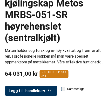
kjølingskap Metos
er for transportkasser
MRBS-051-SR
evogner
erivogner
høyrehenslet
(sentralkjølt)
Maten holder seg fersk og av høy kvalitet og fremfor alt
ren. I profesjonelle kjøkken må man være spesielt
oppmerksom på matsikkerhet. Våre effektive hurtignedk…
64 031,00 kr
BESTILLINGSPROD
UKT
Sammenlign
Legg til i handlekurv