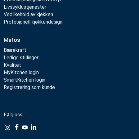
Livssyklustjenester
Vedlikehold av kjøkken
Profesjonell kjøkkendesign
Metos
Bærekraft
Ledige stillinger
Kvalitet
MyKitchen login
SmartKitchen login
Registrering som kunde
Følg oss:
Example
Example
Example
Example
Link
Link
Link
Link