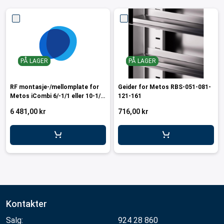
PÅ LAGER
PÅ LAGER
RF montasje-/mellomplate for
Geider for Metos RBS-051-081-
Metos iCombi 6/-1/1 eller 10-1/1
121-161
påhurtignedkjøler MRBS-051
6 481,00 kr
716,00 kr
Kontakter
Salg:
924 28 860