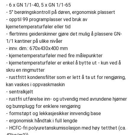
- 6 x GN 1/1-40, 5 x GN 1/1-65
- 5" berøringskontroll på døren, ergonomisk plassert
- opptil 99 programplasser ved bruk av
kjernetemperaturføler eller tid
- flertrinns geiderskinner gjøre det mulig å plassere GN-
1/1 kantiner på ulike nivåer
- innv. dim.: 670x430x400 mm
- kjernetemperaturføler med fire målepunkter
- kjernetemperaturføler er enkel å bytte ut - kun ved å
skru en ringmutter
- rustfritt kondensfilter som er lett å ta ut for rengjøring,
kan vaskes i oppvaskmaskin
- sentralkjølt
- rustfri utførelse inn- og utvendig med avrundene hjørner
og bunnplugg for enklere rengjøring
- formstøpt og lekkasjesikker innvendig base
- ergonomisk håndtak i full lengde
- HCFC-fri polyuretanskumisolasjon med høy tetthet (ca.