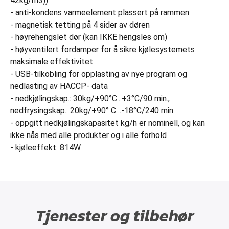
42kg/m3))
- anti-kondens varmeelement plassert på rammen
- magnetisk tetting på 4 sider av døren
- høyrehengslet dør (kan IKKE hengsles om)
- høyventilert fordamper for å sikre kjølesystemets
maksimale effektivitet
- USB-tilkobling for opplasting av nye program og
nedlasting av HACCP- data
- nedkjølingskap.: 30kg/+90°C...+3°C/90 min.,
nedfrysingskap.: 20kg/+90° C…-18°C/240 min.
- oppgitt nedkjølingskapasitet kg/h er nominell, og kan
ikke nås med alle produkter og i alle forhold
- kjøleeffekt: 814W
Tjenester og tilbehør