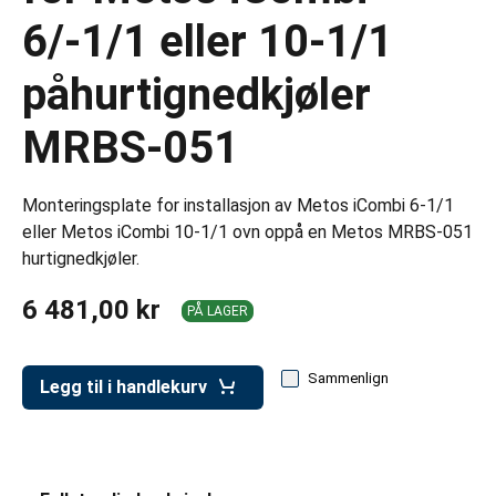
er for transportkasser
6/-1/1 eller 10-1/1
evogner
påhurtignedkjøler
erivogner
MRBS-051
Monteringsplate for installasjon av Metos iCombi 6-1/1
eller Metos iCombi 10-1/1 ovn oppå en Metos MRBS-051
hurtignedkjøler.
6 481,00 kr
PÅ LAGER
Sammenlign
Legg til i handlekurv