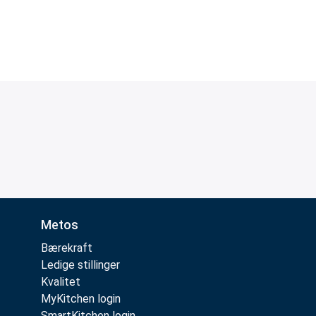
Metos
Bærekraft
Ledige stillinger
Kvalitet
MyKitchen login
SmartKitchen login