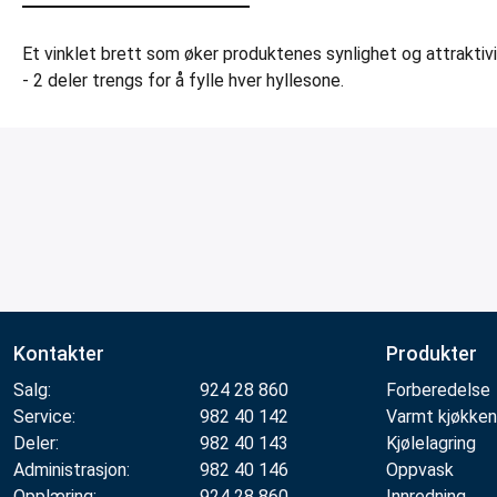
Et vinklet brett som øker produktenes synlighet og attraktivi
- 2 deler trengs for å fylle hver hyllesone.
Kontakter
Produkter
Salg:
924 28 860
Forberedelse
Service:
982 40 142
Varmt kjøkken
Deler:
982 40 143
Kjølelagring
Administrasjon:
982 40 146
Oppvask
Opplæring:
924 28 860
Innredning