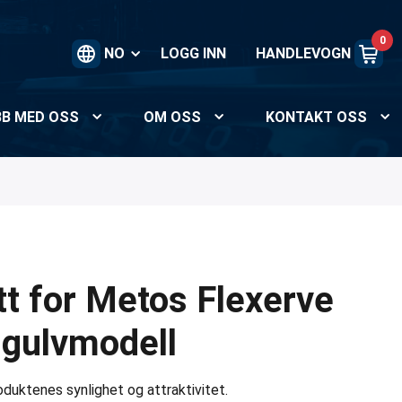
0
NO
LOGG INN
HANDLEVOGN
BB MED OSS
OM OSS
KONTAKT OSS
tt for Metos Flexerve
gulvmodell
oduktenes synlighet og attraktivitet.