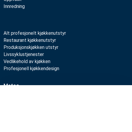
Innredning
Alt profesjonelt kjøkkenutstyr
Restaurant kjøkkenutstyr
Produksjonskjøkken utstyr
Livssyklustjenester
Vedlikehold av kjøkken
Profesjonell kjøkkendesign
Metos
Bærekraft
Sammenlign
Ledige stillinger
Kvalitet
MyKitchen login
SmartKitchen login
Registrering som kunde