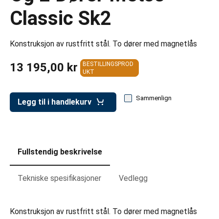
er for transportkasser
Classic Sk2
evogner
erivogner
Konstruksjon av rustfritt stål. To dører med magnetlås
13 195,00 kr
BESTILLINGSPROD
UKT
Sammenlign
Legg til i handlekurv
Fullstendig beskrivelse
Tekniske spesifikasjoner
Vedlegg
Konstruksjon av rustfritt stål. To dører med magnetlås