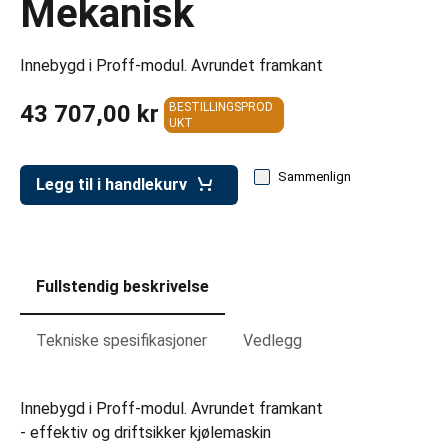
Mekanisk
er for transportkasser
evogner
Innebygd i Proff-modul. Avrundet framkant
erivogner
43 707,00 kr
BESTILLINGSPROD
UKT
Sammenlign
Legg til i handlekurv
Fullstendig beskrivelse
Tekniske spesifikasjoner
Vedlegg
Innebygd i Proff-modul. Avrundet framkant
- effektiv og driftsikker kjølemaskin