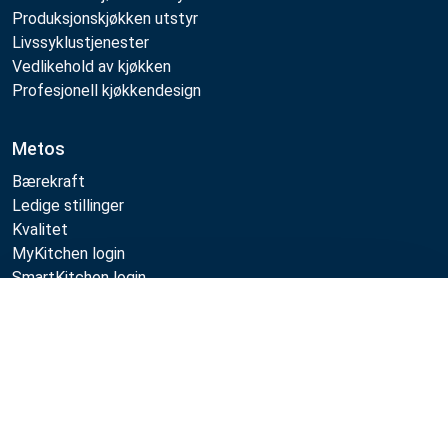
Produksjonskjøkken utstyr
Livssyklustjenester
Vedlikehold av kjøkken
Profesjonell kjøkkendesign
Metos
Bærekraft
Ledige stillinger
Kvalitet
MyKitchen login
SmartKitchen login
Registrering som kunde
Sammenlign
Følg oss:
Example
Example
Example
Example