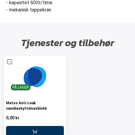
- kapasitet 60ltr/time
- mekanisk tappekran
Tjenester og tilbehør
PÅ LAGER
Metos Anti-Leak
vannbeskyttelsesblokk
0,00 kr