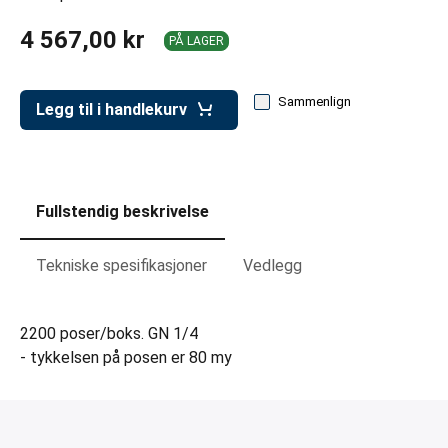
er for transportkasser
4 567,00 kr
PÅ LAGER
evogner
erivogner
Sammenlign
Legg til i handlekurv
Fullstendig beskrivelse
Tekniske spesifikasjoner
Vedlegg
2200 poser/boks. GN 1/4
- tykkelsen på posen er 80 my