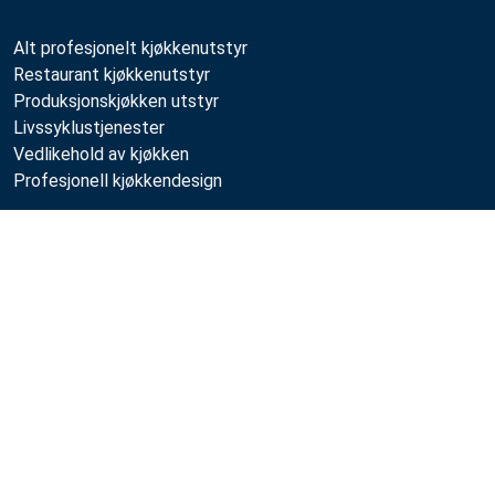
Alt profesjonelt kjøkkenutstyr
Restaurant kjøkkenutstyr
Produksjonskjøkken utstyr
Livssyklustjenester
Vedlikehold av kjøkken
Profesjonell kjøkkendesign
Metos
Sammenlign
Bærekraft
Ledige stillinger
Kvalitet
MyKitchen login
SmartKitchen login
Registrering som kunde