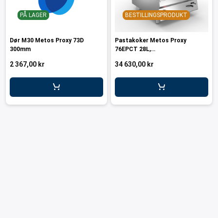
PÅ LAGER
BESTILLINGSPRODUKT
Dør M30 Metos Proxy 73D
Pastakoker Metos Proxy
300mm
76EPCT 28L,
400V/3NPE/50/60Hz
2 367,00 kr
34 630,00 kr