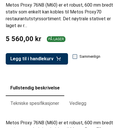
er for transportkasser
Metos Proxy 76NB (M60) er et robust, 600 mm bredt
stativ som enkelt kan kobles til Metos Proxy70
evogner
restaurantutstyrssortiment. Det nøytrale stativet er
erivogner
laget av r…
5 560,00 kr
PÅ LAGER
Sammenlign
Legg til i handlekurv
Fullstendig beskrivelse
Tekniske spesifikasjoner
Vedlegg
Metos Proxy 76NB (M60) er et robust, 600 mm bredt