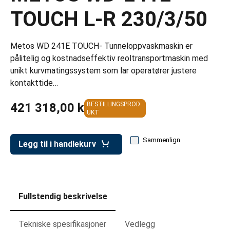
er for transportkasser
TOUCH L-R 230/3/50
evogner
erivogner
Metos WD 241E TOUCH- Tunneloppvaskmaskin er
pålitelig og kostnadseffektiv reoltransportmaskin med
unikt kurvmatingssystem som lar operatører justere
kontakttide…
421 318,00 kr
BESTILLINGSPROD
UKT
Sammenlign
Legg til i handlekurv
Fullstendig beskrivelse
Tekniske spesifikasjoner
Vedlegg