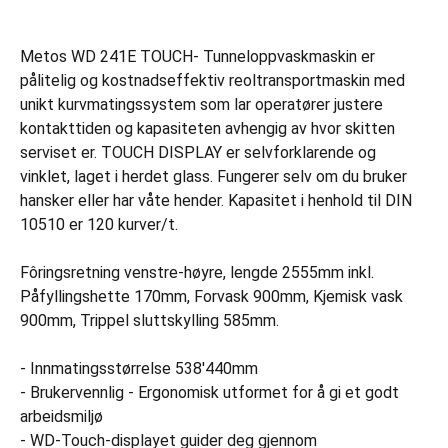
Metos WD 241E TOUCH- Tunneloppvaskmaskin er
pålitelig og kostnadseffektiv reoltransportmaskin med
unikt kurvmatingssystem som lar operatører justere
kontakttiden og kapasiteten avhengig av hvor skitten
serviset er. TOUCH DISPLAY er selvforklarende og
vinklet, laget i herdet glass. Fungerer selv om du bruker
hansker eller har våte hender. Kapasitet i henhold til DIN
10510 er 120 kurver/t.
Fôringsretning venstre-høyre, lengde 2555mm inkl.
Påfyllingshette 170mm, Forvask 900mm, Kjemisk vask
900mm, Trippel sluttskylling 585mm.
- Innmatingsstørrelse 538'440mm
- Brukervennlig - Ergonomisk utformet for å gi et godt
arbeidsmiljø
- WD-Touch-displayet guider deg gjennom