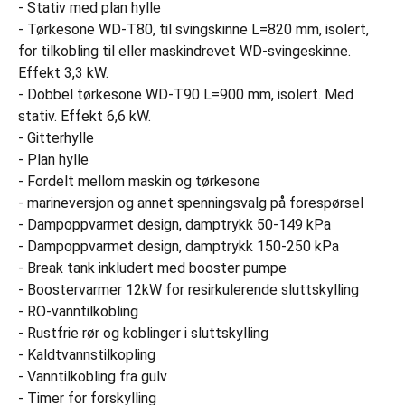
- Stativ med plan hylle
- Tørkesone WD-T80, til svingskinne L=820 mm, isolert,
for tilkobling til eller maskindrevet WD-svingeskinne.
Effekt 3,3 kW.
- Dobbel tørkesone WD-T90 L=900 mm, isolert. Med
stativ. Effekt 6,6 kW.
- Gitterhylle
- Plan hylle
- Fordelt mellom maskin og tørkesone
- marineversjon og annet spenningsvalg på forespørsel
- Dampoppvarmet design, damptrykk 50-149 kPa
- Dampoppvarmet design, damptrykk 150-250 kPa
- Break tank inkludert med booster pumpe
- Boostervarmer 12kW for resirkulerende sluttskylling
- RO-vanntilkobling
- Rustfrie rør og koblinger i sluttskylling
- Kaldtvannstilkopling
- Vanntilkobling fra gulv
- Timer for forskylling