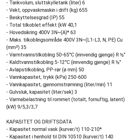
- Tankvolum, sluttskylletank (liter) 6
- Vekt, oppvaskmaskin i drift (kg) 655
- Beskyttelsesgrad (IP) 55
- Total tilkoblet effekt (kW 40,1
- Hovedsikring 400V 3N~(A)* 63
- Maks. tilkoblingsområde 400V 3N~(L1-L3, N, PE) Cu
(mm²) 35
- Varmtvannstilkobling 50-65°C (innvendig gjenge) R ½"
- Kaldtvannstilkobling 5-12°C (innvendig gjenge) R ½"
- Avløpstilkobling, PP-rør (ø mm) 50
- Vannkapasitet, trykk (kPa) 250-600
- Vannkapasitet, gjennomstrømning (liter/min) 11
- Gulvsluk, kapasitet (liter/sek) 3
- Varmebelastning til rommet (totalt, fornuftig, latent)
(kW) 9/5,3/3,7
KAPASITET OG DRIFTSDATA
- Kapasitet normal vask (kurver/t) 110-210*
- Kapasitet i henhold til DIN 10510 (kurver/t) 140