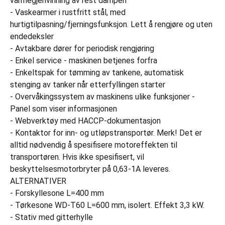
varmegjenvinning av rest dampen
- Vaskearmer i rustfritt stål, med
hurtigtilpasning/fjerningsfunksjon. Lett å rengjøre og uten
endedeksler
- Avtakbare dører for periodisk rengjøring
- Enkel service - maskinen betjenes forfra
- Enkeltspak for tømming av tankene, automatisk
stenging av tanker når etterfyllingen starter
- Overvåkingssystem av maskinens ulike funksjoner -
Panel som viser informasjonen
- Webverktøy med HACCP-dokumentasjon
- Kontaktor for inn- og utløpstransportør. Merk! Det er
alltid nødvendig å spesifisere motoreffekten til
transportøren. Hvis ikke spesifisert, vil
beskyttelsesmotorbryter på 0,63-1A leveres.
ALTERNATIVER
- Forskyllesone L=400 mm
- Tørkesone WD-T60 L=600 mm, isolert. Effekt 3,3 kW.
- Stativ med gitterhylle