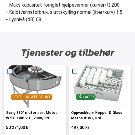
- Maks kapasitet forriglet hjelpevarmer (kurver/t) 200
- Kaldtvannsforbruk, sluttskylling normal (liter/kurv) 1,5
- Lydnivå (dB) 68
Tjenester og tilbehør
BESTILLINGSPRODUKT
PÅ LAGER
Sving 180° motorisert Metos
Oppvaskkurv, Kopper & Glass
Wd-C 180° V-H, 230V/3PE
Metos 010G, Grå
50 271,00 kr
497,00 kr