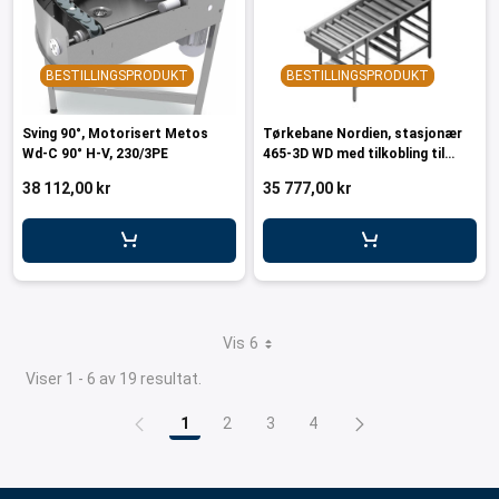
BESTILLINGSPRODUKT
BESTILLINGSPRODUKT
Sving 90°, Motorisert Metos
Tørkebane Nordien, stasjonær
Wd-C 90° H-V, 230/3PE
465-3D WD med tilkobling til
ICS+ maskiner
38 112,00 kr
35 777,00 kr
Vis 6
Viser 1 - 6 av 19 resultat.
1
2
3
4
Side
Side
Side
Side