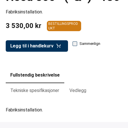
er for transportkasser
Fabriksinstallation.
evogner
3 530,00 kr
BESTILLINGSPROD
erivogner
UKT
Sammenlign
Legg til i handlekurv
Fullstendig beskrivelse
Tekniske spesifikasjoner
Vedlegg
Fabriksinstallation.