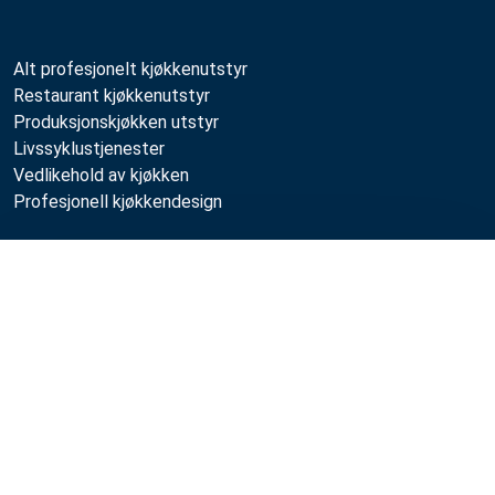
Alt profesjonelt kjøkkenutstyr
Restaurant kjøkkenutstyr
Produksjonskjøkken utstyr
Livssyklustjenester
Vedlikehold av kjøkken
Profesjonell kjøkkendesign
Metos
Sammenlign
Bærekraft
Ledige stillinger
Kvalitet
MyKitchen login
SmartKitchen login
Registrering som kunde