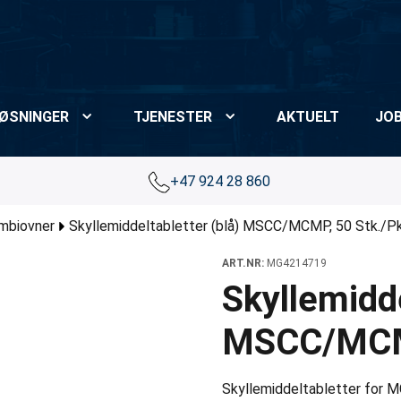
ØSNINGER
TJENESTER
AKTUELT
JO
+47 924 28 860
ombiovner
Skyllemiddeltabletter (blå) MSCC/MCMP, 50 Stk./Pk
ART.NR:
MG4214719
Skyllemidde
MSCC/MCMP
Skyllemiddeltabletter for 