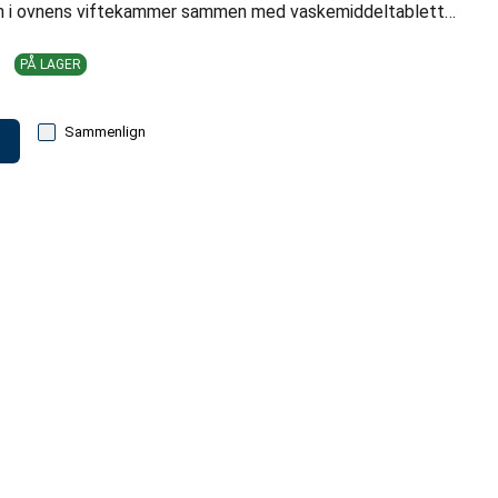
nn i ovnens viftekammer sammen med vaskemiddeltablett…
PÅ LAGER
Sammenlign