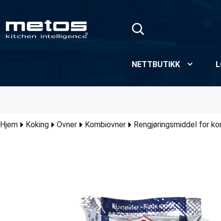
Skip to Main Content
NETTBUTIKK
L
Hjem
Koking
Ovner
Kombiovner
Rengjøringsmiddel for k