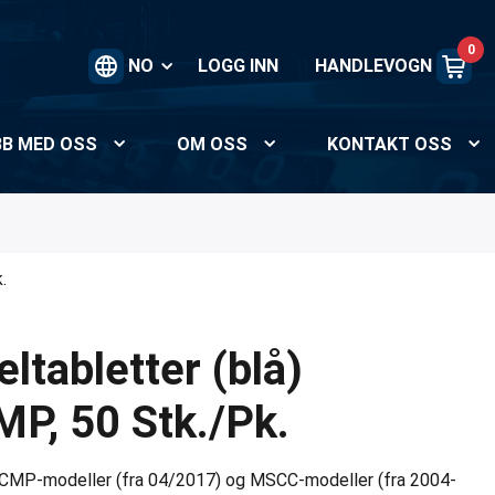
0
NO
LOGG INN
HANDLEVOGN
BB MED OSS
OM OSS
KONTAKT OSS
.
ltabletter (blå)
, 50 Stk./Pk.
MCMP-modeller (fra 04/2017) og MSCC-modeller (fra 2004-