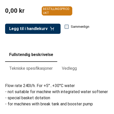
er for transportkasser
0,00 kr
BESTILLINGSPROD
evogner
UKT
erivogner
Sammenlign
Legg til i handlekurv
Fullstendig beskrivelse
Tekniske spesifikasjoner
Vedlegg
Flow rate 240l/h. For +5°...+30°C water
- not suitable for machine with integrated water softener
- special basket dotation
- for machines with break tank and booster pump