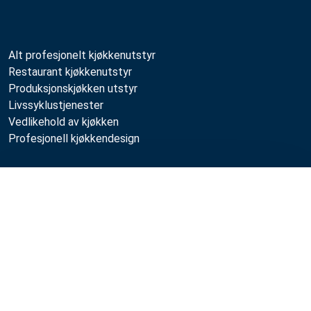
Alt profesjonelt kjøkkenutstyr
Restaurant kjøkkenutstyr
Produksjonskjøkken utstyr
Livssyklustjenester
Vedlikehold av kjøkken
Profesjonell kjøkkendesign
Metos
Sammenlign
Bærekraft
Ledige stillinger
Kvalitet
MyKitchen login
SmartKitchen login
Registrering som kunde