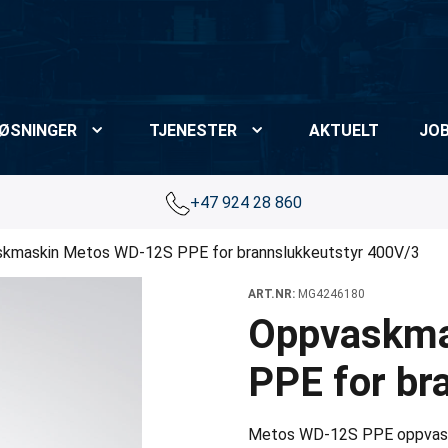
ØSNINGER
TJENESTER
AKTUELT
JO
+47 924 28 860
kmaskin Metos WD-12S PPE for brannslukkeutstyr 400V/3
ART.NR:
MG4246180
Oppvaskma
PPE for br
Metos WD-12S PPE oppvaskma