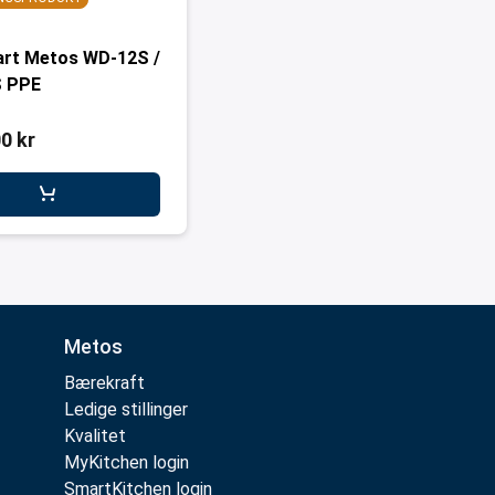
art Metos WD-12S /
 PPE
0 kr
Metos
Bærekraft
Ledige stillinger
Kvalitet
MyKitchen login
SmartKitchen login