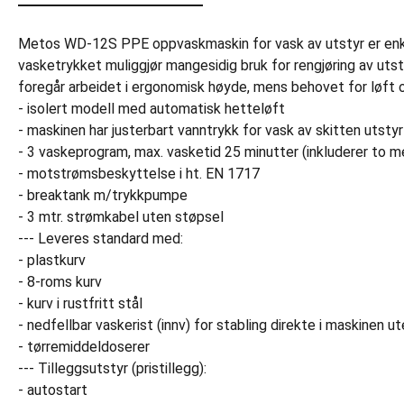
Metos WD-12S PPE oppvaskmaskin for vask av utstyr er enkel 
vasketrykket muliggjør mangesidig bruk for rengjøring av utst
foregår arbeidet i ergonomisk høyde, mens behovet for løft 
- isolert modell med automatisk hetteløft
- maskinen har justerbart vanntrykk for vask av skitten utsty
- 3 vaskeprogram, max. vasketid 25 minutter (inkluderer to me
- motstrømsbeskyttelse i ht. EN 1717
- breaktank m/trykkpumpe
- 3 mtr. strømkabel uten støpsel
--- Leveres standard med:
- plastkurv
- 8-roms kurv
- kurv i rustfritt stål
- nedfellbar vaskerist (innv) for stabling direkte i maskinen u
- tørremiddeldoserer
--- Tilleggsutstyr (pristillegg):
- autostart