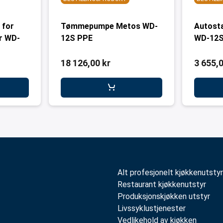
 for
Tømmepumpe Metos WD-
Autost
r WD-
12S PPE
WD-12S
18 126,00 kr
3 655,0
Alt profesjonelt kjøkkenutstyr
Restaurant kjøkkenutstyr
Produksjonskjøkken utstyr
Livssyklustjenester
Vedlikehold av kjøkken