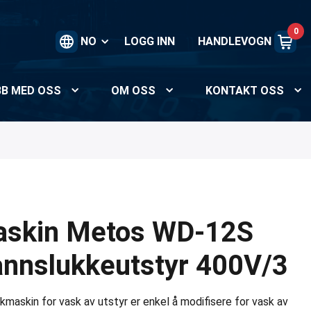
0
NO
LOGG INN
HANDLEVOGN
BB MED OSS
OM OSS
KONTAKT OSS
skin Metos WD-12S
annslukkeutstyr 400V/3
skin for vask av utstyr er enkel å modifisere for vask av