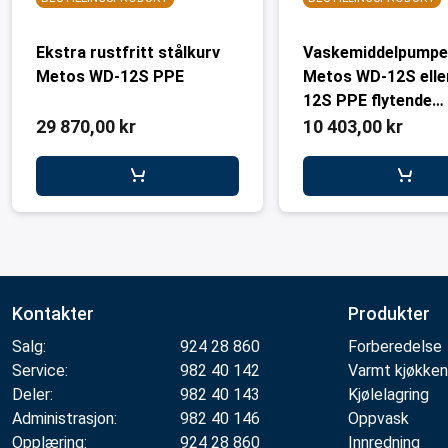
Ekstra rustfritt stålkurv
Vaskemiddelpumpe
Metos WD-12S PPE
Metos WD-12S elle
12S PPE flytende
vaskemiddel
29 870,00 kr
10 403,00 kr
Kontakter
Produkter
Salg:
924 28 860
Forberedelse
Service:
982 40 142
Varmt kjøkken
Deler:
982 40 143
Kjølelagring
Administrasjon:
982 40 146
Oppvask
Opplæring:
924 28 860
Innredning