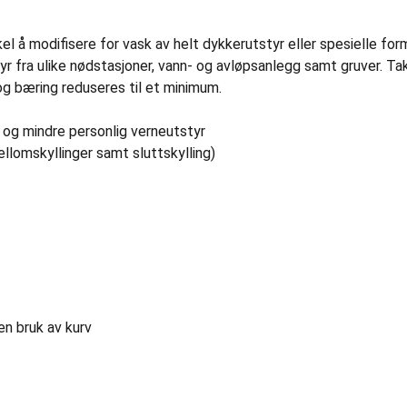
å modifisere for vask av helt dykkerutstyr eller spesielle fo
yr fra ulike nødstasjoner, vann- og avløpsanlegg samt gruver. Ta
og bæring reduseres til et minimum.
r og mindre personlig verneutstyr
llomskyllinger samt sluttskylling)
ten bruk av kurv