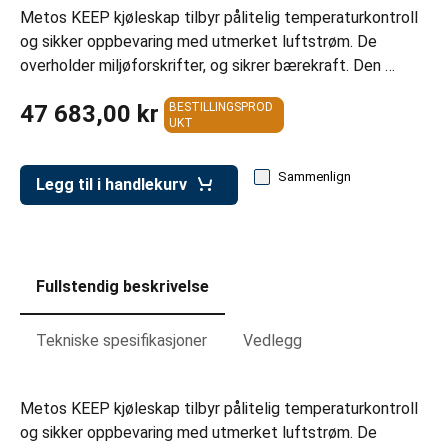
er for transportkasser
Metos KEEP kjøleskap tilbyr pålitelig temperaturkontroll
og sikker oppbevaring med utmerket luftstrøm. De
evogner
overholder miljøforskrifter, og sikrer bærekraft. Den …
erivogner
47 683,00 kr
BESTILLINGSPROD
UKT
Sammenlign
Legg til i handlekurv
Fullstendig beskrivelse
Tekniske spesifikasjoner
Vedlegg
Metos KEEP kjøleskap tilbyr pålitelig temperaturkontroll
og sikker oppbevaring med utmerket luftstrøm. De