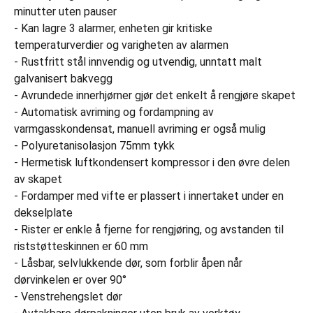
minutter uten pauser
- Kan lagre 3 alarmer, enheten gir kritiske
temperaturverdier og varigheten av alarmen
- Rustfritt stål innvendig og utvendig, unntatt malt
galvanisert bakvegg
- Avrundede innerhjørner gjør det enkelt å rengjøre skapet
- Automatisk avriming og fordampning av
varmgasskondensat, manuell avriming er også mulig
- Polyuretanisolasjon 75mm tykk
- Hermetisk luftkondensert kompressor i den øvre delen
av skapet
- Fordamper med vifte er plassert i innertaket under en
dekselplate
- Rister er enkle å fjerne for rengjøring, og avstanden til
riststøtteskinnen er 60 mm
- Låsbar, selvlukkende dør, som forblir åpen når
dørvinkelen er over 90°
- Venstrehengslet dør