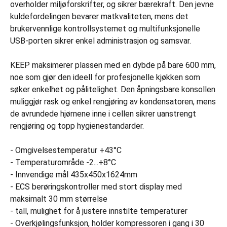
overholder miljøforskrifter, og sikrer bærekraft. Den jevne
kuldefordelingen bevarer matkvaliteten, mens det
brukervennlige kontrollsystemet og multifunksjonelle
USB-porten sikrer enkel administrasjon og samsvar.
KEEP maksimerer plassen med en dybde på bare 600 mm,
noe som gjør den ideell for profesjonelle kjøkken som
søker enkelhet og pålitelighet. Den åpningsbare konsollen
muliggjør rask og enkel rengjøring av kondensatoren, mens
de avrundede hjørnene inne i cellen sikrer uanstrengt
rengjøring og topp hygienestandarder.
- Omgivelsestemperatur +43°C
- Temperaturområde -2...+8°C
- Innvendige mål 435x450x1624mm
- ECS berøringskontroller med stort display med
maksimalt 30 mm størrelse
- tall, mulighet for å justere innstilte temperaturer
- Overkjølingsfunksjon, holder kompressoren i gang i 30