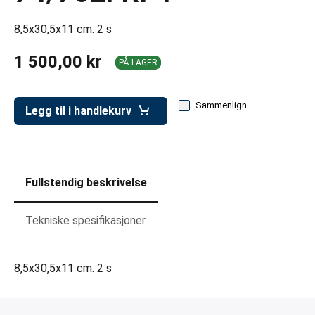
er for transportkasser
8,5x30,5x11 cm. 2 s
evogner
1 500,00 kr
erivogner
PÅ LAGER
Sammenlign
Legg til i handlekurv
Fullstendig beskrivelse
Tekniske spesifikasjoner
8,5x30,5x11 cm. 2 s