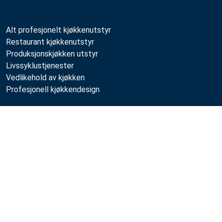
Alt profesjonelt kjøkkenutstyr
Restaurant kjøkkenutstyr
Produksjonskjøkken utstyr
Livssyklustjenester
Vedlikehold av kjøkken
Profesjonell kjøkkendesign
Metos
Sammenlign
Bærekraft
Ledige stillinger
Kvalitet
MyKitchen login
SmartKitchen login
Registrering som kunde