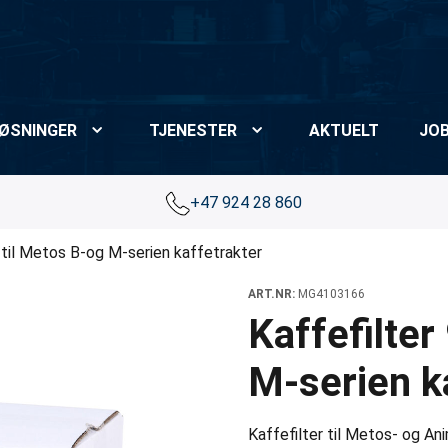
ØSNINGER
TJENESTER
AKTUELT
JO
+47 924 28 860
 til Metos B-og M-serien kaffetrakter
ART.NR:
MG4103166
Kaffefilter
M-serien k
Kaffefilter til Metos- og An