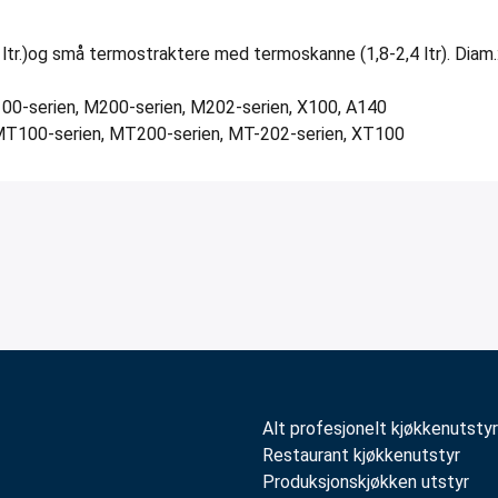
8 ltr.)og små termostraktere med termoskanne (1,8-2,4 ltr). Dia
M100-serien, M200-serien, M202-serien, X100, A140
, MT100-serien, MT200-serien, MT-202-serien, XT100
Alt profesjonelt kjøkkenutstyr
Restaurant kjøkkenutstyr
Produksjonskjøkken utstyr