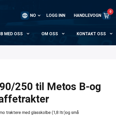
0
NO
LOGG INN
HANDLEVOGN
BB MED OSS
OM OSS
KONTAKT OSS
 90/250 til Metos B-og
affetrakter
imo traktere med glasskolbe (1,8 ltr.)og små