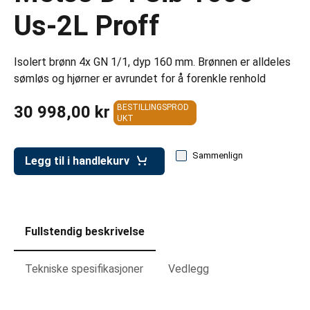
er for transportkasser
Us-2L Proff
evogner
erivogner
Isolert brønn 4x GN 1/1, dyp 160 mm. Brønnen er alldeles
sømløs og hjørner er avrundet for å forenkle renhold
30 998,00 kr
BESTILLINGSPROD
UKT
Sammenlign
Legg til i handlekurv
Fullstendig beskrivelse
Tekniske spesifikasjoner
Vedlegg