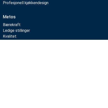
Profesjonell kjøkkendesign
Metos
Bærekraft
Ledige stillinger
Kvalitet
MyKitchen login
SmartKitchen login
Sammenlign
Registrering som kunde
Følg oss:
Example
Example
Example
Example
Link
Link
Link
Link
Metos 2026
Databeskyttelse
Vilkår for bruk
Salgs- og garantivilkår