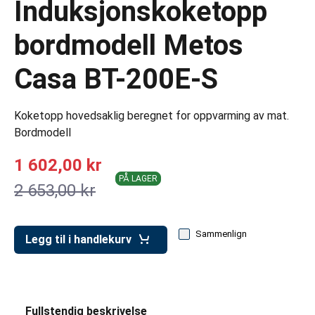
Induksjonskoketopp
er for transportkasser
evogner
bordmodell Metos
erivogner
Casa BT-200E-S
Koketopp hovedsaklig beregnet for oppvarming av mat.
Bordmodell
1 602,00 kr
PÅ LAGER
2 653,00 kr
Sammenlign
Legg til i handlekurv
Fullstendig beskrivelse