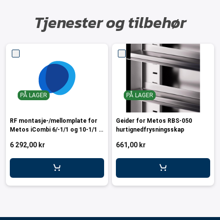
Tjenester og tilbehør
PÅ LAGER
PÅ LAGER
RF montasje-/mellomplate for
Geider for Metos RBS-050
Metos iCombi 6/-1/1 og 10-1/1 -
hurtignedfrysningsskap
MRBS-050
6 292,00 kr
661,00 kr