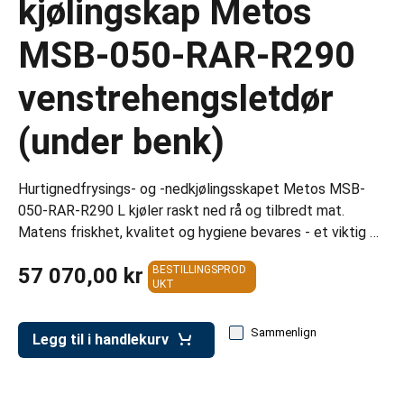
kjølingskap Metos
er for transportkasser
MSB-050-RAR-R290
evogner
erivogner
venstrehengsletdør
(under benk)
Hurtignedfrysings- og -nedkjølingsskapet Metos MSB-
050-RAR-R290 L kjøler raskt ned rå og tilbredt mat.
Matens friskhet, kvalitet og hygiene bevares - et viktig …
57 070,00 kr
BESTILLINGSPROD
UKT
Sammenlign
Legg til i handlekurv