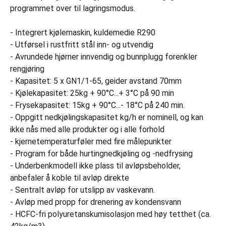
programmet over til lagringsmodus.
- Integrert kjølemaskin, kuldemedie R290
- Utførsel i rustfritt stål inn- og utvendig
- Avrundede hjørner innvendig og bunnplugg forenkler
rengjøring
- Kapasitet: 5 x GN1/1-65, geider avstand 70mm
- Kjølekapasitet: 25kg + 90°C...+ 3°C på 90 min
- Frysekapasitet: 15kg + 90°C...- 18°C på 240 min.
- Oppgitt nedkjølingskapasitet kg/h er nominell, og kan
ikke nås med alle produkter og i alle forhold
- kjernetemperaturføler med fire målepunkter
- Program for både hurtingnedkjøling og -nedfrysing
- Underbenkmodell ikke plass til avløpsbeholder,
anbefaler å koble til avløp direkte
- Sentralt avløp for utslipp av vaskevann.
- Avløp med propp for drenering av kondensvann
- HCFC-fri polyuretanskumisolasjon med høy tetthet (ca.