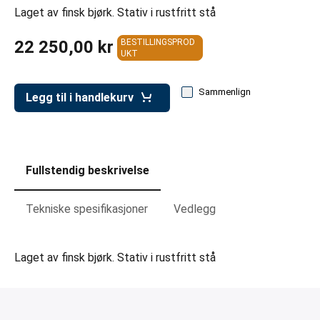
er for transportkasser
Laget av finsk bjørk. Stativ i rustfritt stå
evogner
22 250,00 kr
BESTILLINGSPROD
UKT
erivogner
Sammenlign
Legg til i handlekurv
Fullstendig beskrivelse
Tekniske spesifikasjoner
Vedlegg
Laget av finsk bjørk. Stativ i rustfritt stå