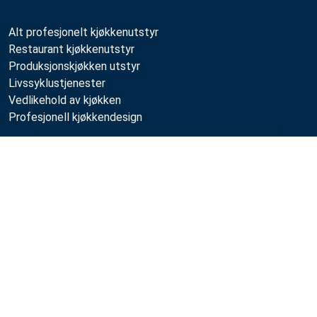
Alt profesjonelt kjøkkenutstyr
Restaurant kjøkkenutstyr
Produksjonskjøkken utstyr
Livssyklustjenester
Vedlikehold av kjøkken
Profesjonell kjøkkendesign
Metos
Sammenlign
Bærekraft
Ledige stillinger
Kvalitet
MyKitchen login
SmartKitchen login
Registrering som kunde