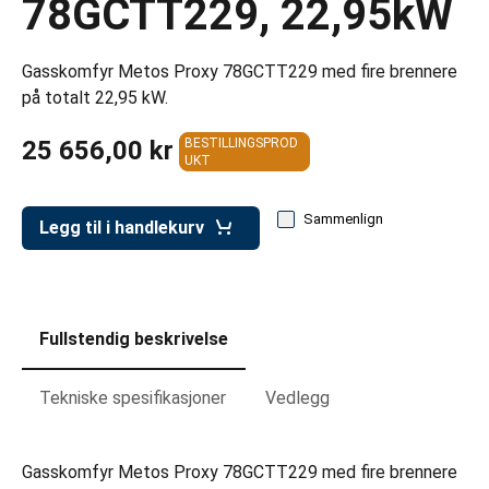
78GCTT229, 22,95kW
er for transportkasser
evogner
Gasskomfyr Metos Proxy 78GCTT229 med fire brennere
erivogner
på totalt 22,95 kW.
25 656,00 kr
BESTILLINGSPROD
UKT
Sammenlign
Legg til i handlekurv
Fullstendig beskrivelse
Tekniske spesifikasjoner
Vedlegg
Gasskomfyr Metos Proxy 78GCTT229 med fire brennere