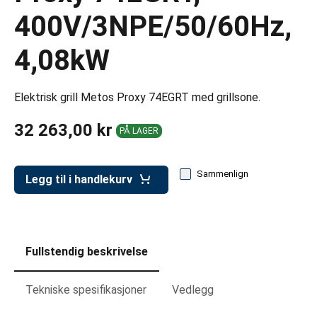
er for transportkasser
400V/3NPE/50/60Hz,
evogner
4,08kW
erivogner
Elektrisk grill Metos Proxy 74EGRT med grillsone.
32 263,00 kr
PÅ LAGER
Sammenlign
Legg til i handlekurv
Fullstendig beskrivelse
Tekniske spesifikasjoner
Vedlegg