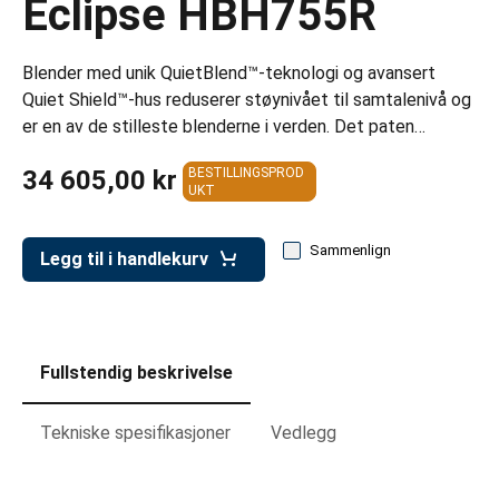
Eclipse HBH755R
er for transportkasser
evogner
Blender med unik QuietBlend™-teknologi og avansert
erivogner
Quiet Shield™-hus reduserer støynivået til samtalenivå og
er en av de stilleste blenderne i verden. Det paten…
34 605,00 kr
BESTILLINGSPROD
UKT
Sammenlign
Legg til i handlekurv
Fullstendig beskrivelse
Tekniske spesifikasjoner
Vedlegg