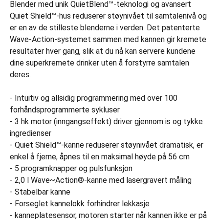
Blender med unik QuietBlend™-teknologi og avansert
Quiet Shield™-hus reduserer støynivået til samtalenivå og
er en av de stilleste blenderne i verden. Det patenterte
Wave-Action-systemet sammen med kannen gir kremete
resultater hver gang, slik at du nå kan servere kundene
dine superkremete drinker uten å forstyrre samtalen
deres.
- Intuitiv og allsidig programmering med over 100
forhåndsprogrammerte sykluser
- 3 hk motor (inngangseffekt) driver gjennom is og tykke
ingredienser
- Quiet Shield™-kanne reduserer støynivået dramatisk, er
enkel å fjerne, åpnes til en maksimal høyde på 56 cm
- 5 programknapper og pulsfunksjon
- 2,0 l Wave~Action®-kanne med lasergravert måling
- Stabelbar kanne
- Forseglet kannelokk forhindrer lekkasje
- kanneplatesensor, motoren starter når kannen ikke er på