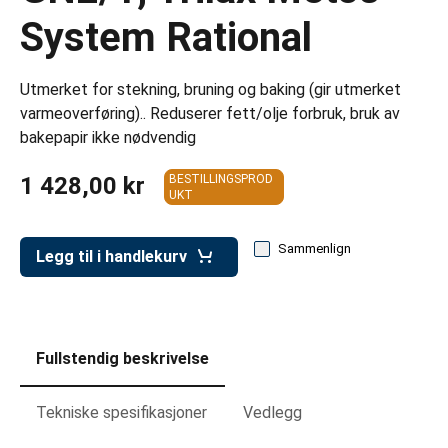
er for transportkasser
System Rational
evogner
erivogner
Utmerket for stekning, bruning og baking (gir utmerket
varmeoverføring).. Reduserer fett/olje forbruk, bruk av
bakepapir ikke nødvendig
1 428,00 kr
BESTILLINGSPROD
UKT
Sammenlign
Legg til i handlekurv
Fullstendig beskrivelse
Tekniske spesifikasjoner
Vedlegg