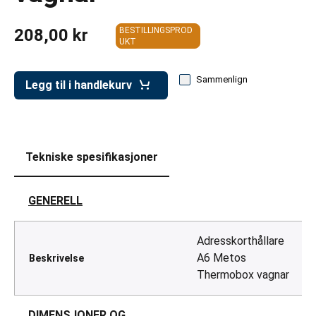
er for transportkasser
208,00 kr
BESTILLINGSPROD
evogner
UKT
erivogner
Sammenlign
Legg til i handlekurv
Tekniske spesifikasjoner
GENERELL
Adresskorthållare
A6 Metos
Beskrivelse
Thermobox vagnar
DIMENSJONER OG