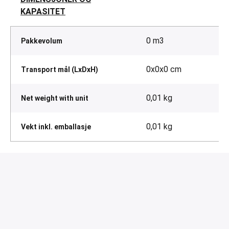
KAPASITET
0 m3
Pakkevolum
0x0x0 cm
Transport mål (LxDxH)
0,01 kg
Net weight with unit
0,01 kg
Vekt inkl. emballasje